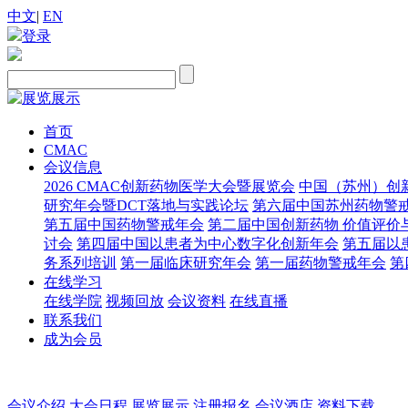
中文
|
EN
登录
首页
CMAC
会议信息
2026 CMAC创新药物医学大会暨展览会
中国（苏州）创新
研究年会暨DCT落地与实践论坛
第六届中国苏州药物警
第五届中国药物警戒年会
第二届中国创新药物 价值评价
讨会
第四届中国以患者为中心数字化创新年会
第五届以
务系列培训
第一届临床研究年会
第一届药物警戒年会
第
在线学习
在线学院
视频回放
会议资料
在线直播
联系我们
成为会员
会议介绍
大会日程
展览展示
注册报名
会议酒店
资料下载