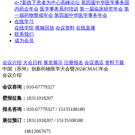
4+7新政下患者为中心高峰论坛
第四届中华医学事务国
内药企年会
医学事务系列培训
第一届临床研究年会
第
一届药物警戒年会
第四届中华医学事务年会
在线学习
在线学院
视频回放
会议资料
在线直播
联系我们
成为会员
会议介绍
大会日程
展览展示
注册报名
会议酒店
资料下载
中国（苏州）创新药物医学大会暨2024CMAC年会
会议介绍
会议咨询：
010-67779327
壁报征集：
18311018207
报名咨询：
010-67779327 / 15135108180
展位预订
：
18311018207 / 15135108180
18612067675